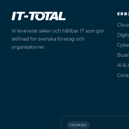
ERB
Clou
Vi levererar säker och hållbar IT som gör
Digi
skillnad för svenska företag och
Cybe
organisationer.
Busin
AI &
Cons
COOKIES