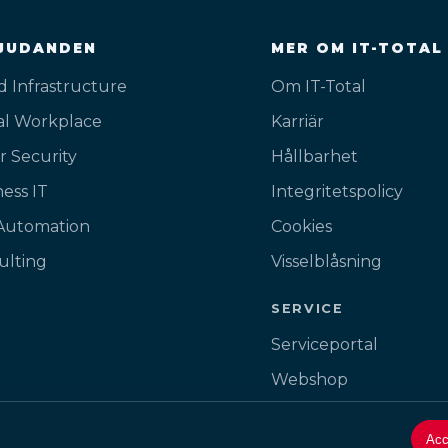
JUDANDEN
MER OM IT-TOTAL
d Infrastructure
Om IT-Total
tal Workplace
Karriär
r Security
Hållbarhet
ess IT
Integritetspolicy
 Automation
Cookies
ulting
Visselblåsning
SERVICE
Serviceportal
Webshop
Fjärrhjälp
Acc