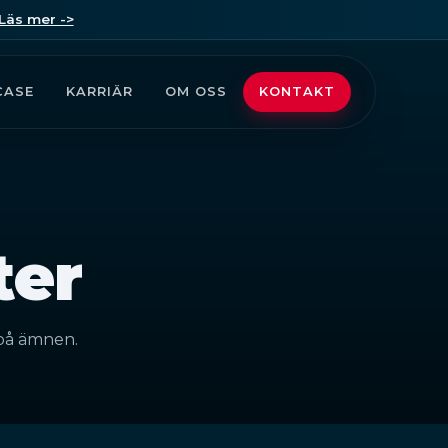
Läs mer ->
CASE
KARRIÄR
OM OSS
KONTAKT
ter
 på ämnen.