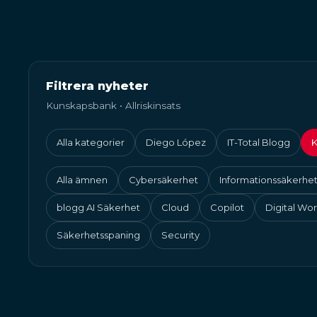
Filtrera nyheter
Kunskapsbank • Allriskinsats
Alla kategorier
Diego López
IT-Total Blogg
K
Alla ämnen
Cybersäkerhet
Informationssäkerhe
blogg AI Säkerhet
Cloud
Copilot
Digital Wo
Säkerhetsspaning
Security