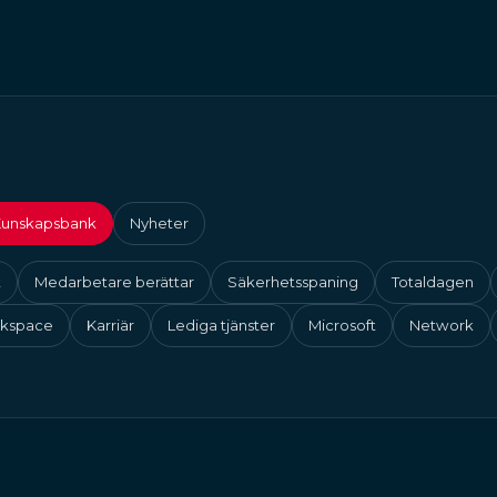
unskapsbank
Nyheter
t
Medarbetare berättar
Säkerhetsspaning
Totaldagen
rkspace
Karriär
Lediga tjänster
Microsoft
Network