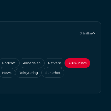
0 träffar
Podcast
Almedalen
Nätverk
Allriskinsats
News
Rekrytering
Säkerhet