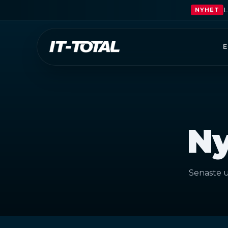
L
NYHET
Ny
Senaste u