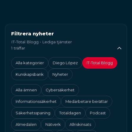
Filtrera nyheter
IT-Total Blogg • Lediga tjänster
1 träffar
Alla kategorier
Diego López
IT-Total Blogg
Kunskapsbank
Nyheter
Alla ämnen
Cybersäkerhet
Informationssäkerhet
Medarbetare berättar
Säkerhetsspaning
Totaldagen
Podcast
Almedalen
Nätverk
Allriskinsats