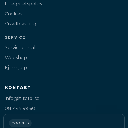
Integritetspolicy
Cookies
Visselblåsning
SERVICE
Serviceportal
Webshop
Fjärrhjälp
KONTAKT
info@it-total.se
08-444 99 60
Gustav III:s Boulevard 50A
COOKIES
169 74 Solna