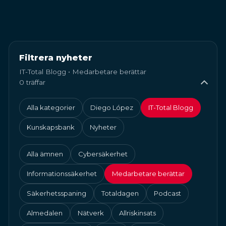
Filtrera nyheter
IT-Total Blogg • Medarbetare berättar
0 träffar
Alla kategorier
Diego López
IT-Total Blogg
Kunskapsbank
Nyheter
Alla ämnen
Cybersäkerhet
Informationssäkerhet
Medarbetare berättar
Säkerhetsspaning
Totaldagen
Podcast
Almedalen
Nätverk
Allriskinsats