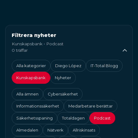
Filtrera nyheter
Kunskapsbank • Podcast
0 träffar
Alla kategorier
Diego López
IT-Total Blogg
Kunskapsbank
Nyheter
Alla ämnen
Cybersäkerhet
Informationssäkerhet
Medarbetare berättar
Säkerhetsspaning
Totaldagen
Podcast
Almedalen
Nätverk
Allriskinsats