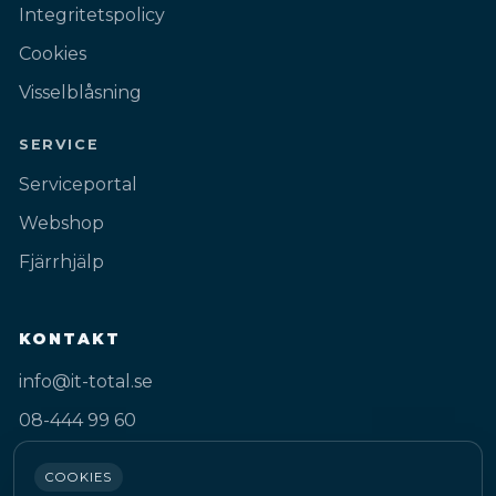
Integritetspolicy
Cookies
Visselblåsning
SERVICE
Serviceportal
Webshop
Fjärrhjälp
KONTAKT
info@it-total.se
08-444 99 60
Gustav III:s Boulevard 50A
COOKIES
169 74 Solna