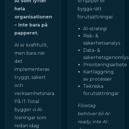
AI som lyfter
Vi hjälper er
hela
bygga rätt
organisationen
förutsättningar.
– inte bara på
AI-strategi
papperet.
Risk- &
säkerhetsanalys
AI är kraftfullt,
Data- &
men bara när
säkerhetsgenomlys
det
Prioriteringsarbete
implementeras
Kartläggning
tryggt, säkert
av processer
och
Tekniska
verksamhetsnära.
förutsättningar
På IT-Total
Företag
bygger vi AI-
behöver bli AI-
lösningar som
ready, inte AI-
redan idag