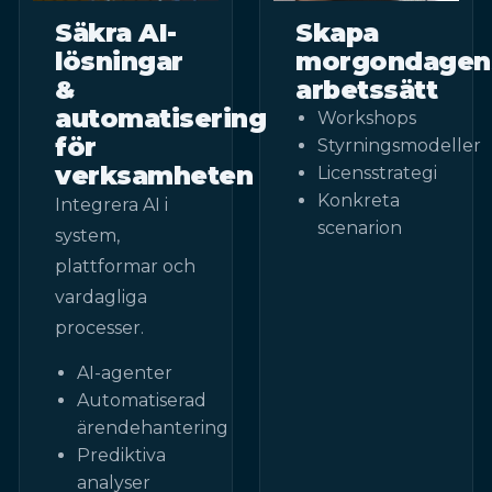
Säkra AI-
Skapa
lösningar
morgondagen
&
arbetssätt
automatisering
Workshops
för
Styrningsmodeller
verksamheten
Licensstrategi
Konkreta
Integrera AI i
scenarion
system,
plattformar och
vardagliga
processer.
AI-agenter
Automatiserad
ärendehantering
Prediktiva
analyser