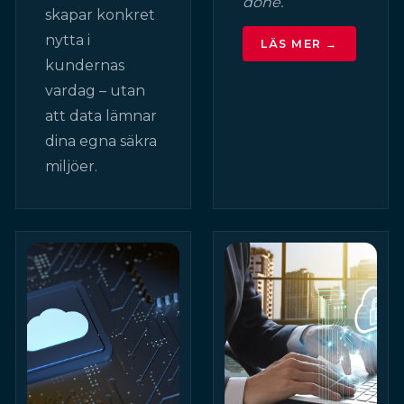
done.
skapar konkret
nytta i
LÄS MER →
kundernas
vardag – utan
att data lämnar
dina egna säkra
miljöer.