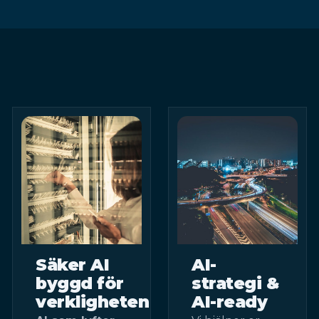
Säker AI
AI-
byggd för
strategi &
verkligheten
AI-ready