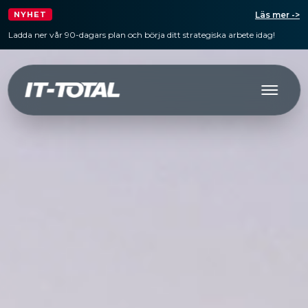
Läs mer ->
NYHET
Ladda ner vår 90-dagars plan och börja ditt strategiska arbete idag!