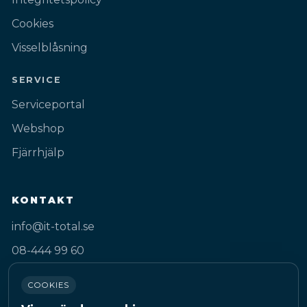
Cookies
Visselblåsning
SERVICE
Serviceportal
Webshop
Fjärrhjälp
KONTAKT
info@it-total.se
08-444 99 60
Gustav III:s Boulevard 50A
COOKIES
169 74 Solna