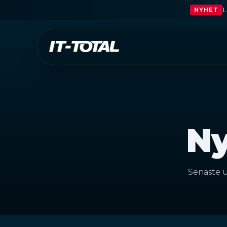
L
NYHET
Ny
Senaste u