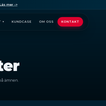
Läs mer ->
T
KUNDCASE
OM OSS
KONTAKT
ter
 på ämnen.