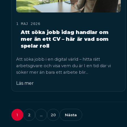
1 MAJ 2026
Att söka jobb idag handlar om
mer än ett CV – här är vad som
spelar roll
Att söka jobb i en digital värld – hitta rätt
arbetsgivare och visa vem du är I en tid där vi
söker mer än bara ett arbete blir…
Läs mer
1
2
…
20
Nästa