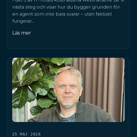
I del 3 av IT-Totals kostnadsfria webinarserie tar vi
nästa steg och visar hur du bygger grunden för
en agent som inte bara svarar – utan faktiskt
fungerar…
Läs mer
25 MAJ 2026