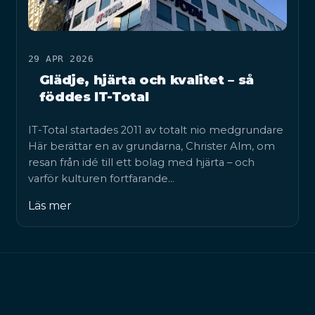
29 APR 2026
Glädje, hjärta och kvalitet – så
föddes IT-Total
IT-Total startades 2011 av totalt nio medgrundare
Här berättar en av grundarna, Christer Alm, om
resan från idé till ett bolag med hjärta – och
varför kulturen fortfarande…
Läs mer