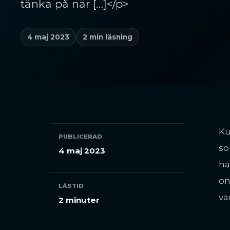
tänka på när […]</p>
4 maj 2023
2 min läsning
Ku
PUBLICERAD
so
4 maj 2023
ha
on
LÄSTID
va
2 minuter