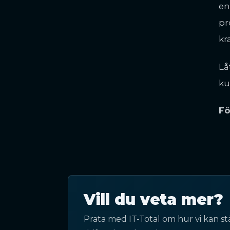
en
pr
kr
Lå
ku
Fö
Vill du veta mer?
Prata med IT-Total om hur vi kan st