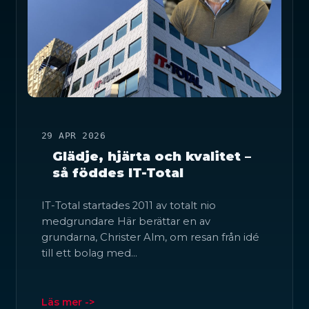
29 APR 2026
Glädje, hjärta och kvalitet –
så föddes IT-Total
IT-Total startades 2011 av totalt nio
medgrundare Här berättar en av
grundarna, Christer Alm, om resan från idé
till ett bolag med…
Läs mer ->