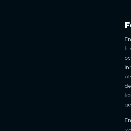
F
En
fö
oc
in
ut
de
ko
ge
En
sy