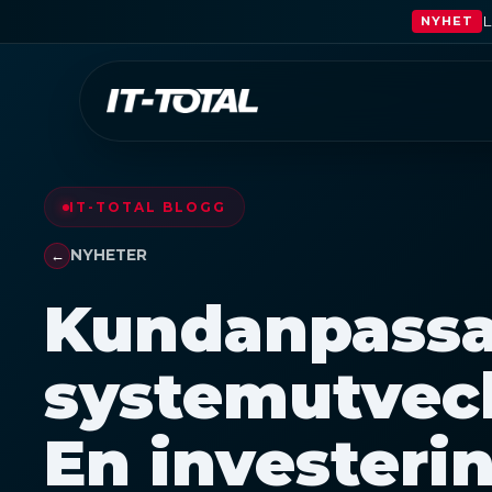
L
NYHET
IT-TOTAL BLOGG
NYHETER
Kundanpass
systemutveck
En investerin