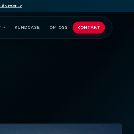
Läs mer ->
T
KUNDCASE
OM OSS
KONTAKT