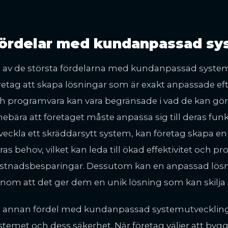
ördelar med kundanpassad sy
 av de största fördelarna med kundanpassad systemu
retag att skapa lösningar som är exakt anpassade e
h programvara kan vara begränsade i vad de kan göra
nebära att företaget måste anpassa sig till deras funkt
veckla ett skräddarsytt system, kan företag skapa en
ras behov, vilket kan leda till ökad effektivitet och p
stnadsbesparingar. Dessutom kan en anpassad lösni
nom att det ger dem en unik lösning som kan skilja 
 annan fördel med kundanpassad systemutveckling är 
stemet och dess säkerhet. När företag väljer att byg