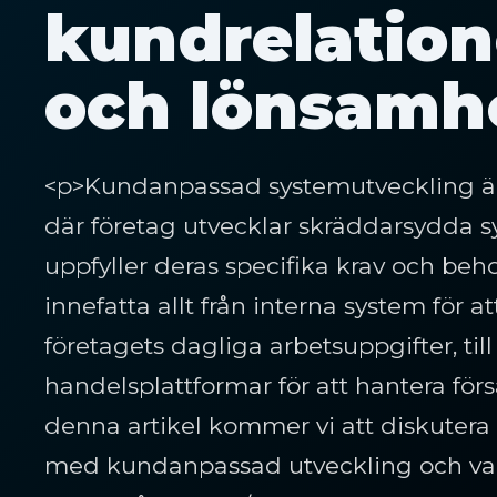
kundrelation
och lönsamh
<p>Kundanpassad systemutveckling är
där företag utvecklar skräddarsydda 
uppfyller deras specifika krav och beh
innefatta allt från interna system för a
företagets dagliga arbetsuppgifter, till
handelsplattformar för att hantera försä
denna artikel kommer vi att diskutera
med kundanpassad utveckling och vad