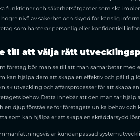
lka funktioner och säkerhetsåtgärder som ska impleme
 högre nivå av säkerhet och skydd för känslig informat
retag som hanterar personlig eller konfidentiell info
e till att välja rätt utvecklings
m företag bör man se till att man samarbetar med en
m kan hjälpa dem att skapa en effektiv och pålitlig
knisk utveckling och affärsprocesser för att skapa en
retagets behov. Detta innebär att den man tar hjälp a
h en djup förståelse för företagets unika behov och k
tta som kan hjälpa er att skapa en skräddarsydd lösn
mmanfattningsvis är kundanpassad systemutveckling e