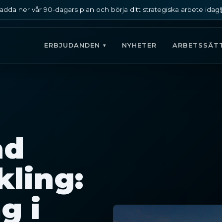
adda ner vår 90-dagars plan och börja ditt strategiska arbete idag!
ERBJUDANDEN
NYHETER
ARBETSSÄT
ad
ling:
g i