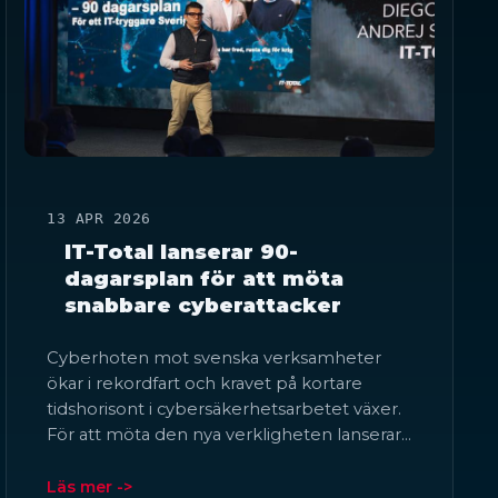
13 APR 2026
IT-Total lanserar 90-
dagarsplan för att möta
snabbare cyberattacker
Cyberhoten mot svenska verksamheter
ökar i rekordfart och kravet på kortare
tidshorisont i cybersäkerhetsarbetet växer.
För att möta den nya verkligheten lanserar…
Läs mer ->