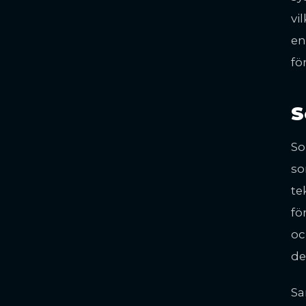
vi
en
fö
S
So
so
te
fö
oc
de
Sa