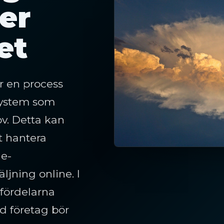
er
et
 en process
system som
ov. Detta kan
tt hantera
 e-
ljning online. I
 fördelarna
 företag bör