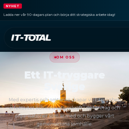
NYHET
Ladda ner vår 90-dagars plan och börja ditt strategiska arbete idag!
OM OSS
Ett IT-tryggare
Sverige
Med expertis och omtanke skapar vi IT-trygghet,
effektivitet och innovationskraft i de företag och
organisationer som är med och bygger vårt
gemensamma samhälle.