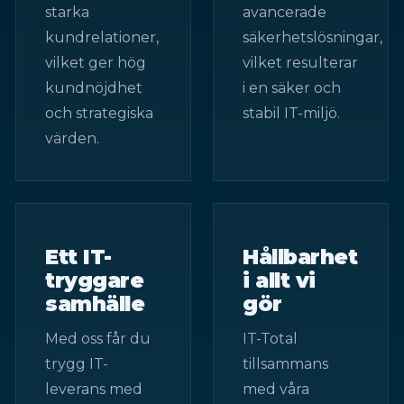
starka
avancerade
kundrelationer,
säkerhetslösningar,
vilket ger hög
vilket resulterar
kundnöjdhet
i en säker och
och strategiska
stabil IT-miljö.
värden.
Ett IT-
Hållbarhet
tryggare
i allt vi
samhälle
gör
Med oss får du
IT-Total
trygg IT-
tillsammans
leverans med
med våra