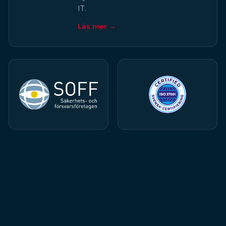
IT.
Läs mer →