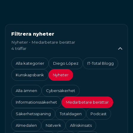
Filtrera nyheter
Nyheter • Medarbetare berättar
4 träffar
Alla kategorier
Diego López
IT-Total Blogg
Kunskapsbank
Nyheter
Alla ämnen
Cybersäkerhet
Informationssäkerhet
Medarbetare berättar
Säkerhetsspaning
Totaldagen
Podcast
Almedalen
Nätverk
Allriskinsats