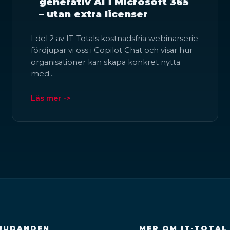
generativ AI i Microsoft 365
– utan extra licenser
I del 2 av IT-Totals kostnadsfria webinarserie
fördjupar vi oss i Copilot Chat och visar hur
organisationer kan skapa konkret nytta
med…
Läs mer ->
JUDANDEN
MER OM IT-TOTAL