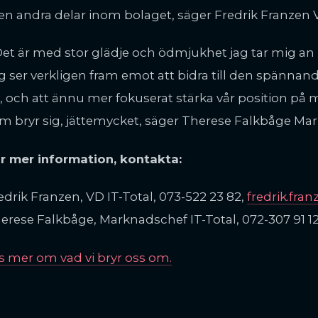
en andra delar inom bolaget, säger Fredrik Franzen V
Det är med stor glädje och ödmjukhet jag tar mig an
g ser verkligen fram emot att bidra till den spännand
, och att ännu mer fokuserat stärka vår position på
m bryr sig, jättemycket, säger Therese Falkbåge Mar
r mer information, kontakta:
edrik Franzen, VD IT-Total, 073-522 23 82,
fredrik.fran
erese Falkbåge, Marknadschef IT-Total, 072-307 91 1
s mer om vad vi bryr oss om.