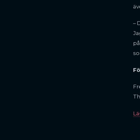
äv
– 
Ja
på
so
Fö
Fr
Th
Lä