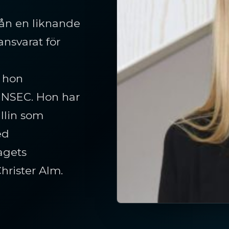
ån en liknande
ansvarat för
 hon
 NSEC. Hon har
llin som
ed
agets
rister Alm.