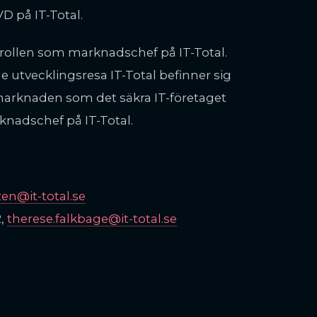
D på IT-Total.
 rollen som marknadschef på IT-Total.
e utvecklingsresa IT-Total befinner sig
 marknaden som det säkra IT-företaget
knadschef på IT-Total.
zen@it-total.se
2,
therese.falkbage@it-total.se