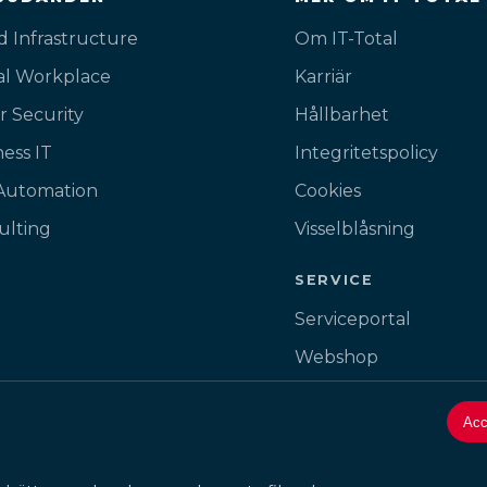
d Infrastructure
Om IT-Total
tal Workplace
Karriär
r Security
Hållbarhet
ess IT
Integritetspolicy
 Automation
Cookies
ulting
Visselblåsning
SERVICE
Serviceportal
Webshop
Fjärrhjälp
Acc