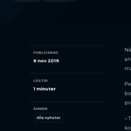
Nä
PUBLICERAD
an
6 nov 2019
ma
LÄSTID
Pe
1 minuter
bo
pr
ÄMNEN
Alla nyheter
– 
ko