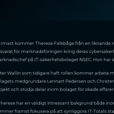
rmast kommer Therese Falkbåge från en liknande roll
svarat för marknadsföringen kring deras cybersäke
rknadschef på IT-säkerhetsbolaget NSEC. Hon har 
ter Wallin som tidigare haft rollen kommer arbeta 
lagets medgrundare Lennart Pedersen och Christer 
ojekt och stödja delar inom bolaget för ökade affäre
Therese har en väldigt intressant bakgrund både i
mmer främst fokusera på att synliggöra IT-Totals s