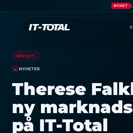
L
NYHET
NYHET
NYHETER
Therese Fal
ny marknads
på IT-Total