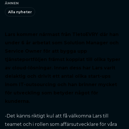
ÄMNEN
Alla nyheter
Lars kommer närmast från TietoEVRY där han
under 6 år arbetat som Solution Manager och
Service Owner för att bygga upp
tjänsteportföljen främst kopplat till olika typer
av cloud-lösningar. Innan dess har Lars varit
delaktig och drivit ett antal olika start-ups
inom IT-outsourcing och han brinner mycket
för utveckling som betyder något för
kunderna.
-Det känns riktigt kul att få välkomna Lars till
teamet och i rollen som affärsutvecklare för våra