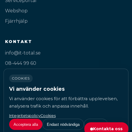
Serviceportal
Webshop
Fjärrhjälp
KONTAKT
info@it-total.se
08-444 99 60
Gustav III:s Boulevard 50A
COOKIES
169 74 Solna
Vi använder cookies
Vi använder cookies för att förbättra upplevelsen,
analysera trafik och anpassa innehåll.
Integritetspolicy
Cookies
© 2026 IT-Total Sweden AB.
Acceptera alla
Endast nödvändiga
Anpassa
Kontakta oss