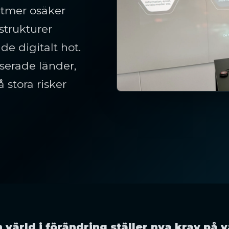
lltmer osäker
strukturer
de digitalt hot.
iserade länder,
 stora risker
 värld i förändring ställer nya krav på 