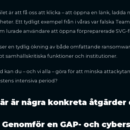
let är att få oss att klicka – att öppna en länk, ladda n
heter. Ett tydligt exempel från i våras var falska Te
m lurade användare att öppna förpreparerade SVG-fi
 ser en tydlig ökning av både omfattande ransomwa
t samhällskritiska funktioner och institutioner.
d kan du – och vi alla – göra för att minska attackyt
stens intensiva period?
är är några konkreta åtgärder 
. Genomför en GAP- och cyber