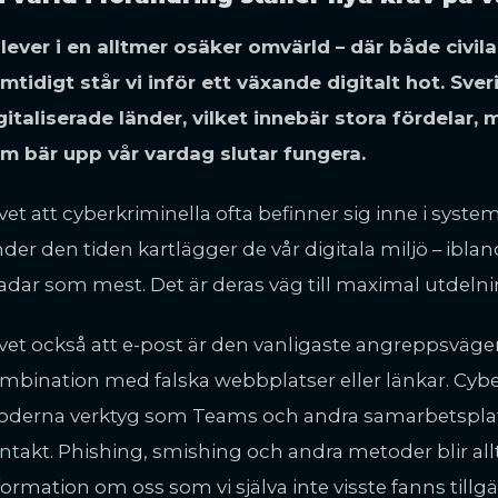
 lever i en alltmer osäker omvärld – där både civila
mtidigt står vi inför ett växande digitalt hot. Sve
gitaliserade länder, vilket innebär stora fördelar
m bär upp vår vardag slutar fungera.
 vet att cyberkriminella ofta befinner sig inne i syste
der den tiden kartlägger de vår digitala miljö – ibland b
adar som mest. Det är deras väg till maximal utdelni
 vet också att e-post är den vanligaste angreppsvägen –
mbination med falska webbplatser eller länkar. Cyb
derna verktyg som Teams och andra samarbetsplatt
ntakt. Phishing, smishing och andra metoder blir allt
formation om oss som vi själva inte visste fanns tillgä