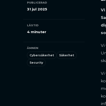
PUBLICERAD
31 jul 2025
Vi
Sa
di
LÄSTID
4 minuter
so
Vi
ÄMNEN
Un
Cybersäkerhet
Säkerhet
sk
Security
Vi
ko
mo
ko
in