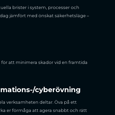
tuella brister i system, processer och
 idag jämfört med önskat säkerhetsläge –
 för att minimera skador vid en framtida
rmations-/cyberövning
ela verksamheten deltar. Öva på ett
ärka er förmåga att agera snabbt och rätt