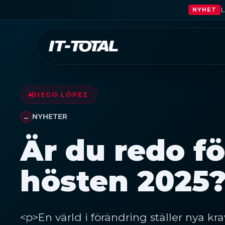
L
NYHET
DIEGO LÓPEZ
NYHETER
Är du redo fö
hösten 2025
<p>En värld i förändring ställer nya kra