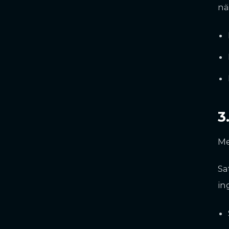
nä
3
Me
Sa
in