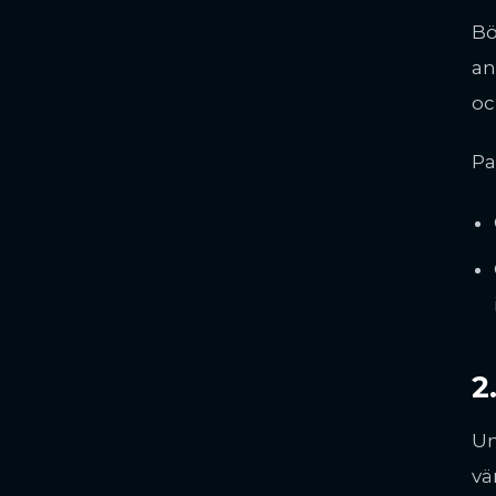
Bö
an
oc
Pa
2
Un
vä