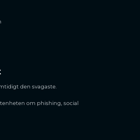
n
t
amtidigt den svagaste.
enheten om phishing, social