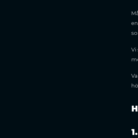
Må
en
so
Vi
mo
Va
hö
H
1