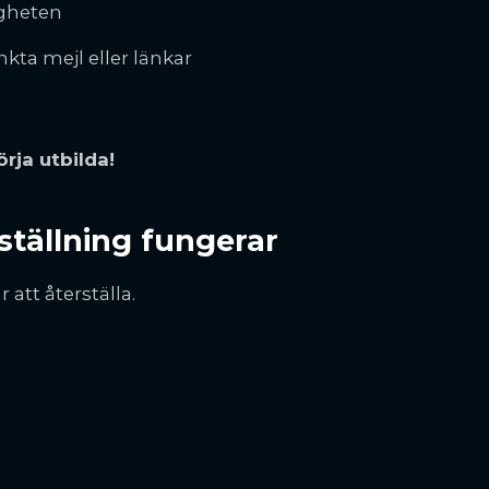
igheten
nkta mejl eller länkar
rja utbilda!
ställning fungerar
 att återställa.