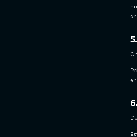
En
en
5
Om
Pr
en
6
De
Et