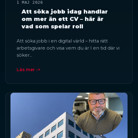
1 MAJ 2026
Att söka jobb idag handlar
om mer än ett CV – här är
vad som spelar roll
Att söka jobb i en digital värld – hitta rätt
arbetsgivare och visa vem du är I en tid där vi
söker…
Läs mer ->